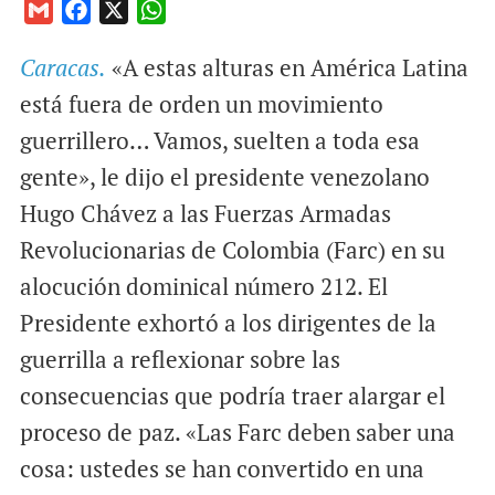
G
F
X
W
m
a
h
Caracas.
«A estas alturas en América Latina
a
c
a
i
e
t
está fuera de orden un movimiento
l
b
s
guerrillero… Vamos, suelten a toda esa
o
A
gente», le dijo el presidente venezolano
o
p
Hugo Chávez a las Fuerzas Armadas
k
p
Revolucionarias de Colombia (Farc) en su
alocución dominical número 212. El
Presidente exhortó a los dirigentes de la
guerrilla a reflexionar sobre las
consecuencias que podría traer alargar el
proceso de paz. «Las Farc deben saber una
cosa: ustedes se han convertido en una