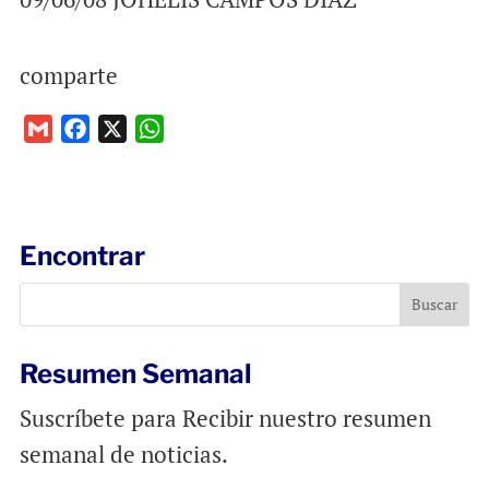
comparte
G
F
X
W
m
a
h
a
c
a
i
e
t
l
b
s
Encontrar
o
A
o
p
k
p
Resumen Semanal
Suscríbete para Recibir nuestro resumen
semanal de noticias.