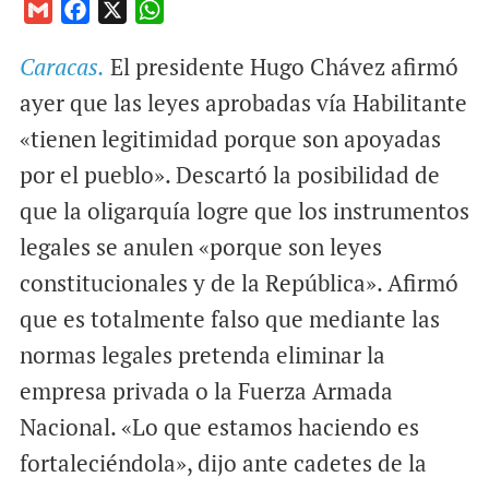
G
F
X
W
m
a
h
Caracas.
El presidente Hugo Chávez afirmó
a
c
a
i
e
t
ayer que las leyes aprobadas vía Habilitante
l
b
s
«tienen legitimidad porque son apoyadas
o
A
por el pueblo». Descartó la posibilidad de
o
p
que la oligarquía logre que los instrumentos
k
p
legales se anulen «porque son leyes
constitucionales y de la República». Afirmó
que es totalmente falso que mediante las
normas legales pretenda eliminar la
empresa privada o la Fuerza Armada
Nacional. «Lo que estamos haciendo es
fortaleciéndola», dijo ante cadetes de la