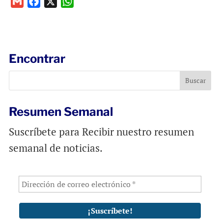
G
F
X
W
m
a
h
a
c
a
i
e
t
l
b
s
Encontrar
o
A
o
p
k
p
Resumen Semanal
Suscríbete para Recibir nuestro resumen
semanal de noticias.