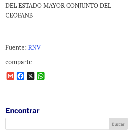
DEL ESTADO MAYOR CONJUNTO DEL
CEOFANB
Fuente:
RNV
comparte
G
F
X
W
m
a
h
a
c
a
i
e
t
l
b
s
Encontrar
o
A
o
p
k
p