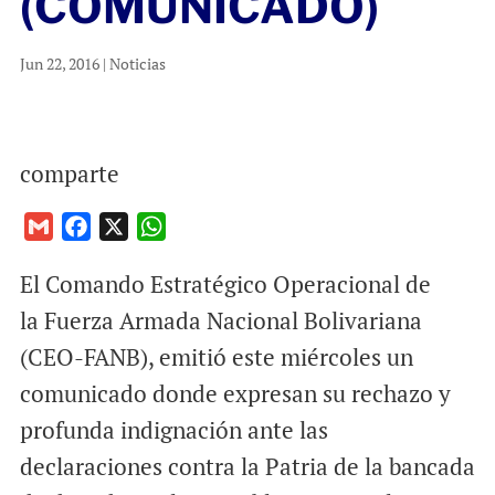
(COMUNICADO)
Jun 22, 2016
|
Noticias
comparte
G
F
X
W
m
a
h
El Comando Estratégico Operacional de
a
c
a
i
e
t
la Fuerza Armada Nacional Bolivariana
l
b
s
(CEO-FANB), emitió este miércoles un
o
A
comunicado donde expresan su rechazo y
o
p
profunda indignación ante las
k
p
declaraciones contra la Patria de la bancada