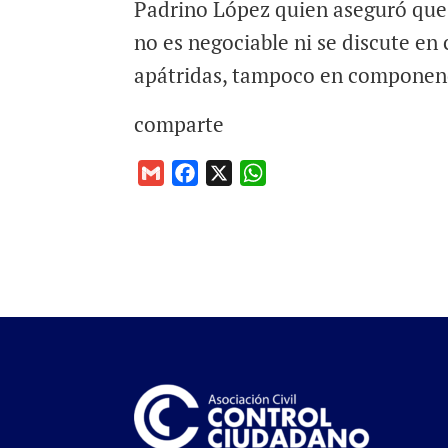
Padrino López quien aseguró que 
no es negociable ni se discute en 
apátridas, tampoco en componend
comparte
G
F
X
W
m
a
h
a
c
a
i
e
t
l
b
s
o
A
o
p
k
p