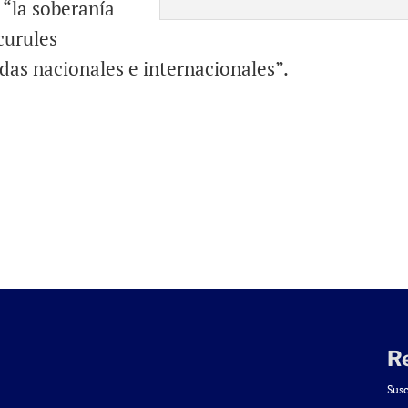
“la soberanía
curules
as nacionales e internacionales”.
R
Susc