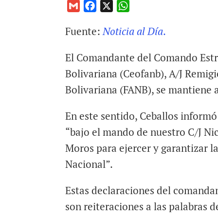
G
F
X
W
m
a
h
Fuente:
Noticia al Día
.
a
c
a
i
e
t
El Comandante del Comando Estra
l
b
s
o
A
Bolivariana (Ceofanb), A/J Remig
o
p
Bolivariana (FANB), se mantiene 
k
p
En este sentido, Ceballos informó
“bajo el mando de nuestro C/J N
Moros para ejercer y garantizar l
Nacional”.
Estas declaraciones del comanda
son reiteraciones a las palabras d