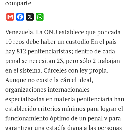
comparte
G
F
X
W
m
a
h
Venezuela. La ONU establece que por cada
a
c
a
i
e
t
10 reos debe haber un custodio En el país
l
b
s
hay 812 penitenciaristas; dentro de cada
o
A
penal se necesitan 23, pero sólo 2 trabajan
o
p
en el sistema. Cárceles con ley propia.
k
p
Aunque no existe la cárcel ideal,
organizaciones internacionales
especializadas en materia penitenciaria han
establecido criterios mínimos para lograr el
funcionamiento óptimo de un penal y para
garantizar una estadía digna a las personas