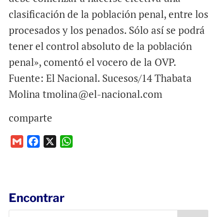
clasificación de la población penal, entre los
procesados y los penados. Sólo así se podrá
tener el control absoluto de la población
penal», comentó el vocero de la OVP.
Fuente: El Nacional. Sucesos/14 Thabata
Molina tmolina@el-nacional.com
comparte
G
F
X
W
m
a
h
a
c
a
i
e
t
l
b
s
Encontrar
o
A
o
p