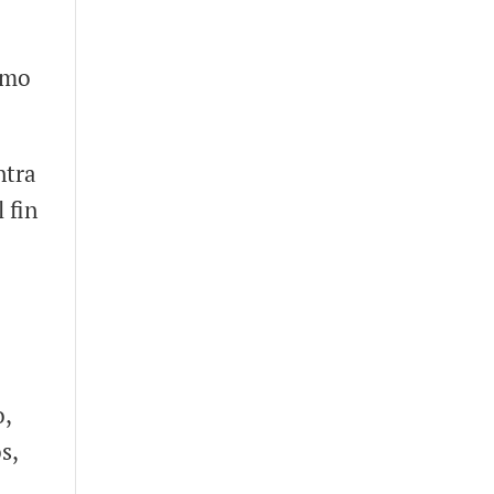
omo
ntra
 fin
o,
s,