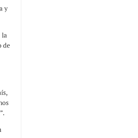
a y
 la
o de
ís,
anos
”.
n