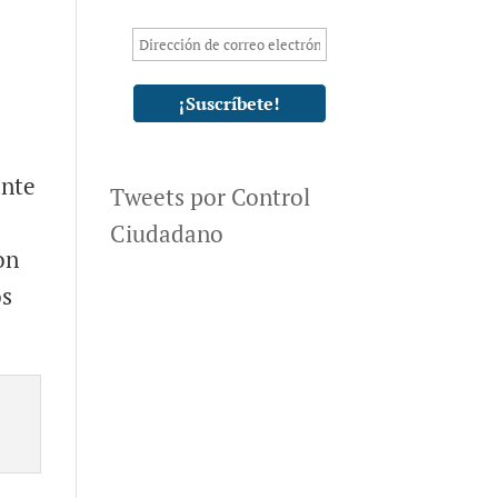
ante
Tweets por Control
Ciudadano
on
os