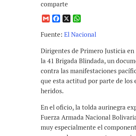
comparte
G
F
X
W
m
a
h
Fuente:
El Nacional
a
c
a
i
e
t
Dirigentes de Primero Justicia en
l
b
s
o
A
la 41 Brigada Blindada, un docume
o
p
contra las manifestaciones pacífi
k
p
que esta actitud por parte de los 
heridos.
En el oficio, la tolda aurinegra ex
Fuerza Armada Nacional Bolivari
muy especialmente el componente