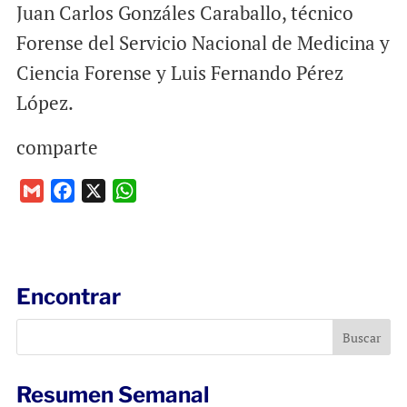
Juan Carlos Gonzáles Caraballo, técnico
Forense del Servicio Nacional de Medicina y
Ciencia Forense y Luis Fernando Pérez
López.
comparte
G
F
X
W
m
a
h
a
c
a
i
e
t
l
b
s
Encontrar
o
A
o
p
k
p
Resumen Semanal