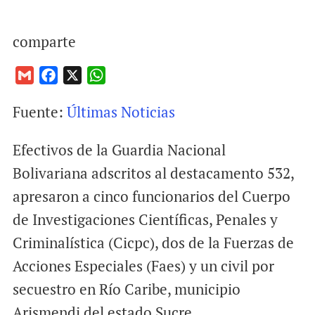
comparte
G
F
X
W
m
a
h
Fuente:
Últimas Noticias
a
c
a
i
e
t
Efectivos de la Guardia Nacional
l
b
s
o
A
Bolivariana adscritos al destacamento 532,
o
p
apresaron a cinco funcionarios del Cuerpo
k
p
de Investigaciones Científicas, Penales y
Criminalística (Cicpc), dos de la Fuerzas de
Acciones Especiales (Faes) y un civil por
secuestro en Río Caribe, municipio
Arismendi del estado Sucre.