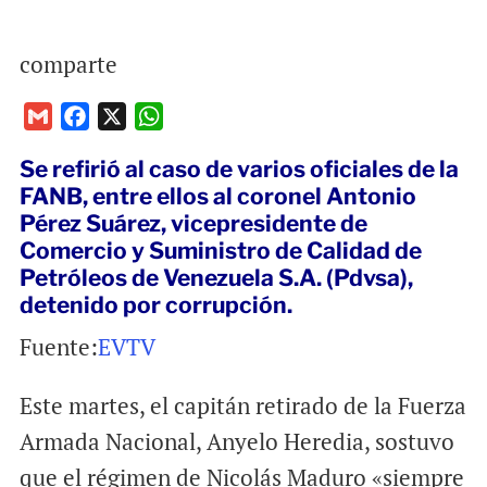
comparte
G
F
X
W
m
a
h
Se refirió al caso de varios oficiales de la
a
c
a
FANB, entre ellos al coronel Antonio
i
e
t
Pérez Suárez, vicepresidente de
l
b
s
Comercio y Suministro de Calidad de
o
A
Petróleos de Venezuela S.A. (Pdvsa),
o
p
detenido por corrupción.
k
p
Fuente:
EVTV
Este martes, el capitán retirado de la Fuerza
Armada Nacional, Anyelo Heredia, sostuvo
que el régimen de Nicolás Maduro «siempre