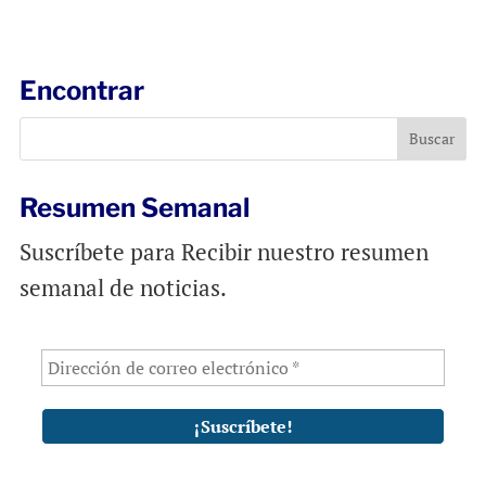
a
c
a
i
e
t
l
b
s
Encontrar
o
A
o
p
k
p
Resumen Semanal
Suscríbete para Recibir nuestro resumen
semanal de noticias.