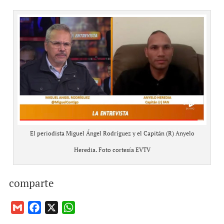
El periodista Miguel Ángel Rodríguez y el Capitán (R) Anyelo
Heredia. Foto cortesía EVTV
comparte
G
F
X
W
m
a
h