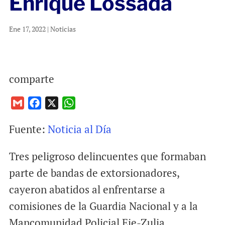
Enrique Lossada
Ene 17, 2022
|
Noticias
comparte
G
F
X
W
m
a
h
Fuente:
Noticia al Día
a
c
a
i
e
t
Tres peligroso delincuentes que formaban
l
b
s
o
A
parte de bandas de extorsionadores,
o
p
cayeron abatidos al enfrentarse a
k
p
comisiones de la Guardia Nacional y a la
Mancomunidad Policial Eje-Zulia.