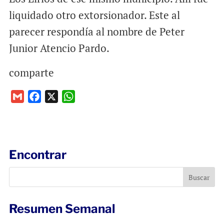
liquidado otro extorsionador. Este al
parecer respondía al nombre de Peter
Junior Atencio Pardo.
comparte
G
F
X
W
m
a
h
a
c
a
i
e
t
l
b
s
Encontrar
o
A
o
p
k
p
Resumen Semanal