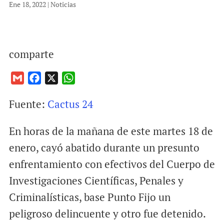
Ene 18, 2022
|
Noticias
comparte
G
F
X
W
m
a
h
Fuente:
Cactus 24
a
c
a
i
e
t
En horas de la mañana de este martes 18 de
l
b
s
o
A
enero, cayó abatido durante un presunto
o
p
enfrentamiento con efectivos del Cuerpo de
k
p
Investigaciones Científicas, Penales y
Criminalísticas, base Punto Fijo un
peligroso delincuente y otro fue detenido.