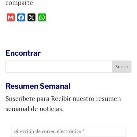
comparte
G
F
X
W
m
a
h
a
c
a
i
e
t
l
b
s
Encontrar
o
A
o
p
k
p
Resumen Semanal
Suscríbete para Recibir nuestro resumen
semanal de noticias.