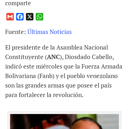
comparte
G
F
X
W
m
a
h
Fuente:
Últimas Noticias
a
c
a
i
e
t
El presidente de la Asamblea Nacional
l
b
s
o
A
Constituyente (
ANC
), Diosdado Cabello,
o
p
indicó este miércoles que la Fuerza Armada
k
p
Bolivariana (Fanb) y el pueblo venezolano
son las grandes armas que posee el país
para fortalecer la revolución.