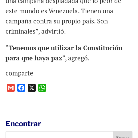
una campaña despiadada que lo peor de
este mundo es Venezuela. Tienen una
campaña contra su propio país. Son
criminales”, advirtió.
“
Tenemos que utilizar la Constitución
para que haya paz
“, agregó.
comparte
G
F
X
W
m
a
h
a
c
a
i
e
t
l
b
s
Encontrar
o
A
o
p