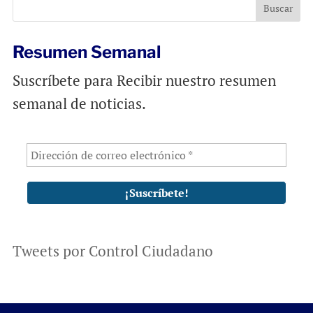
o
p
k
p
Resumen Semanal
Suscríbete para Recibir nuestro resumen
semanal de noticias.
Tweets por Control Ciudadano