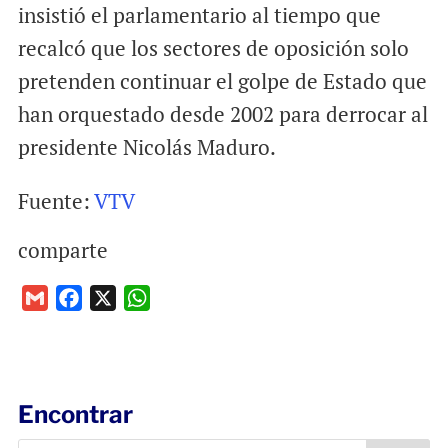
insistió el parlamentario al tiempo que
recalcó que los sectores de oposición solo
pretenden continuar el golpe de Estado que
han orquestado desde 2002 para derrocar al
presidente Nicolás Maduro.
Fuente:
VTV
comparte
G
F
X
W
m
a
h
a
c
a
i
e
t
l
b
s
Encontrar
o
A