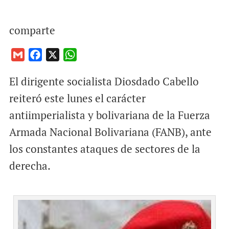
comparte
G
F
X
W
m
a
h
El dirigente socialista Diosdado Cabello
a
c
a
i
e
t
reiteró este lunes el carácter
l
b
s
antiimperialista y bolivariana de la Fuerza
o
A
Armada Nacional Bolivariana (FANB), ante
o
p
los constantes ataques de sectores de la
k
p
derecha.