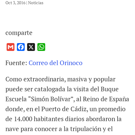
Oct 3, 2016
|
Noticias
comparte
G
F
X
W
m
a
h
Fuente:
Correo del Orinoco
a
c
a
i
e
t
Como extraordinaria, masiva y popular
l
b
s
o
A
puede ser catalogada la visita del Buque
o
p
Escuela “Simón Bolívar”, al Reino de España
k
p
donde, en el Puerto de Cádiz, un promedio
de 14.000 habitantes diarios abordaron la
nave para conocer a la tripulación y el