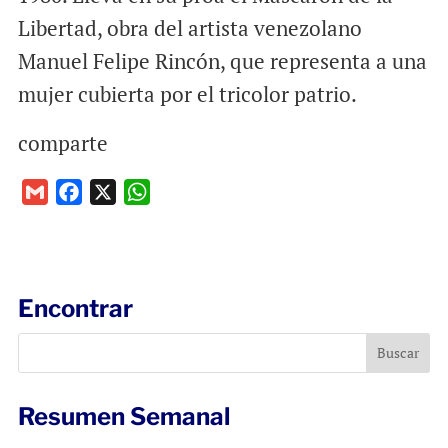
Libertad, obra del artista venezolano
Manuel Felipe Rincón, que representa a una
mujer cubierta por el tricolor patrio.
comparte
G
F
X
W
m
a
h
a
c
a
i
e
t
l
b
s
Encontrar
o
A
o
p
k
p
Resumen Semanal