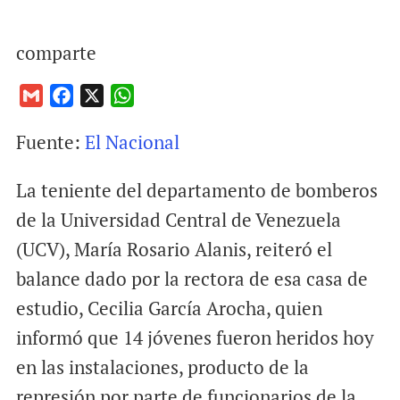
comparte
G
F
X
W
m
a
h
Fuente:
El Nacional
a
c
a
i
e
t
La teniente del departamento de bomberos
l
b
s
o
A
de la Universidad Central de Venezuela
o
p
(UCV), María Rosario Alanis, reiteró el
k
p
balance dado por la rectora de esa casa de
estudio, Cecilia García Arocha, quien
informó que 14 jóvenes fueron heridos hoy
en las instalaciones, producto de la
represión por parte de funcionarios de la