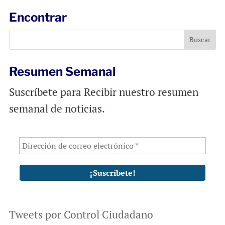
l
b
s
Encontrar
o
A
o
p
k
p
Resumen Semanal
Suscríbete para Recibir nuestro resumen
semanal de noticias.
Tweets por Control Ciudadano