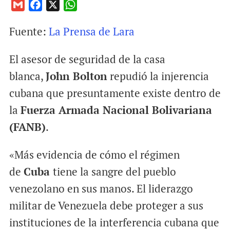
G
F
X
W
m
a
h
Fuente:
La Prensa de Lara
a
c
a
i
e
t
El asesor de seguridad de la casa
l
b
s
o
A
blanca,
John Bolton
repudió la injerencia
o
p
cubana que presuntamente existe dentro de
k
p
la
Fuerza Armada Nacional Bolivariana
(FANB)
.
«Más evidencia de cómo el régimen
de
Cuba
tiene la sangre del pueblo
venezolano en sus manos. El liderazgo
militar de Venezuela debe proteger a sus
instituciones de la interferencia cubana que