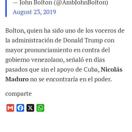
— John Bolton (@AmbJohnBolton)
August 23, 2019
Bolton, quien ha sido uno de los voceros de
la administración de Donald Trump con
mayor pronunciamiento en contra del
gobierno venezolano, señaló en días
pasados que sin el apoyo de Cuba,
Nicolás
Maduro
no se encontraría en el poder.
comparte
G
F
X
W
m
a
h
a
c
a
i
e
t