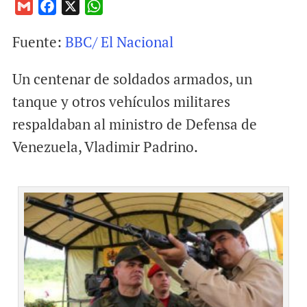
G
F
X
W
m
a
h
Fuente:
BBC/ El Nacional
a
c
a
i
e
t
Un centenar de soldados armados, un
l
b
s
o
A
tanque y otros vehículos militares
o
p
respaldaban al ministro de Defensa de
k
p
Venezuela, Vladimir Padrino.