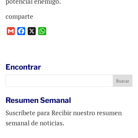
potencial enemigo.
comparte
G
F
X
W
m
a
h
a
c
a
i
e
t
l
b
s
Encontrar
o
A
o
p
k
p
Resumen Semanal
Suscríbete para Recibir nuestro resumen
semanal de noticias.