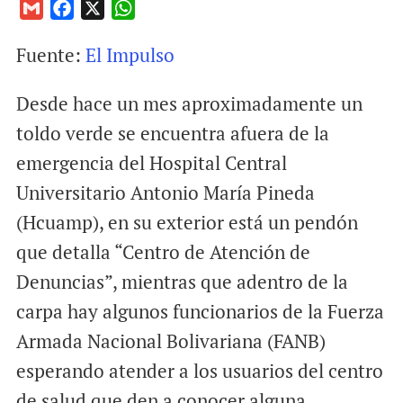
G
F
X
W
m
a
h
Fuente:
El Impulso
a
c
a
i
e
t
Desde hace un mes aproximadamente un
l
b
s
o
A
toldo verde se encuentra afuera de la
o
p
emergencia del Hospital Central
k
p
Universitario Antonio María Pineda
(Hcuamp), en su exterior está un pendón
que detalla “Centro de Atención de
Denuncias”, mientras que adentro de la
carpa hay algunos funcionarios de la Fuerza
Armada Nacional Bolivariana (FANB)
esperando atender a los usuarios del centro
de salud que den a conocer alguna