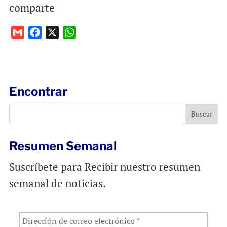
comparte
G
F
X
W
m
a
h
a
c
a
i
e
t
l
b
s
Encontrar
o
A
o
p
k
p
Resumen Semanal
Suscríbete para Recibir nuestro resumen
semanal de noticias.