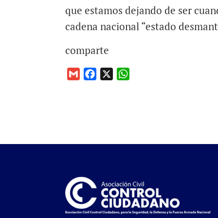
que estamos dejando de ser cuan
cadena nacional “estado desmant
comparte
G
F
X
W
m
a
h
a
c
a
i
e
t
l
b
s
o
A
o
p
k
p