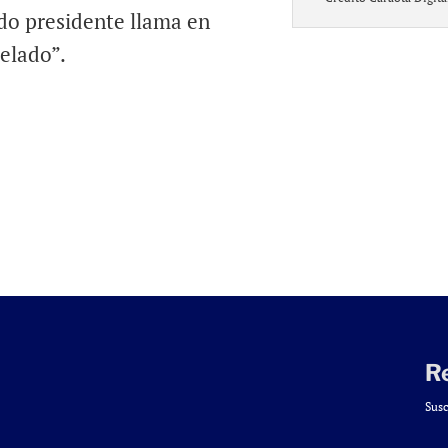
do presidente llama en
elado”.
R
Susc