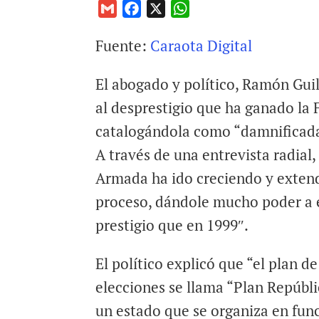
G
F
X
W
m
a
h
Fuente:
Caraota Digital
a
c
a
i
e
t
El abogado y político, Ramón Guil
l
b
s
o
A
al desprestigio que ha ganado la
o
p
catalogándola como “damnificada 
k
p
A través de una entrevista radial,
Armada ha ido creciendo y extend
proceso, dándole mucho poder a e
prestigio que en 1999″.
El político explicó que “el plan de
elecciones se llama “Plan Repúbli
un estado que se organiza en func