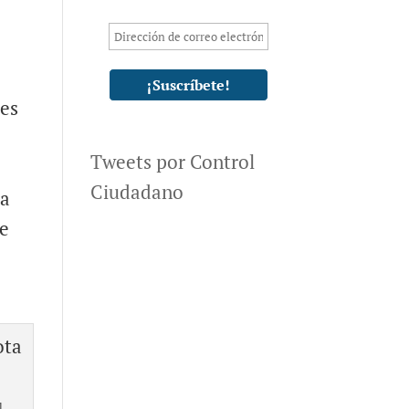
ves
Tweets por Control
Ciudadano
za
te
l