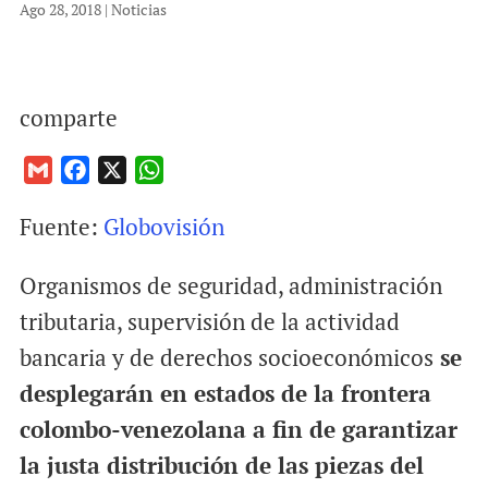
Ago 28, 2018
|
Noticias
comparte
G
F
X
W
m
a
h
Fuente:
Globovisión
a
c
a
i
e
t
Organismos de seguridad, administración
l
b
s
o
A
tributaria, supervisión de la actividad
o
p
bancaria y de derechos socioeconómicos
se
k
p
desplegarán en estados de la frontera
colombo-venezolana a fin de garantizar
la justa distribución de las piezas del