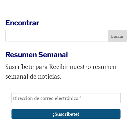
a
c
a
i
e
t
l
b
s
Encontrar
o
A
o
p
k
p
Resumen Semanal
Suscríbete para Recibir nuestro resumen
semanal de noticias.