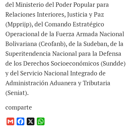
del Ministerio del Poder Popular para
Relaciones Interiores, Justicia y Paz
(Mpprijp), del Comando Estratégico
Operacional de la Fuerza Armada Nacional
Bolivariana (Ceofanb), de la Sudeban, de la
Superitendencia Nacional para la Defensa
de los Derechos Socioeconómicos (Sundde)
y del Servicio Nacional Integrado de
Administración Aduanera y Tributaria
(Seniat).
comparte
G
F
X
W
m
a
h