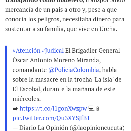
mercancía de un país a otro y, pese a que
conocía los peligros, necesitaba dinero para
sustentar a su familia, que vive en Ureña.
#Atención
#Judical
El Brigadier General
Óscar Antonio Moreno Miranda,
comandante
@PoliciaColombia
, habla
sobre la masacre en la trocha 'La isla' de
El Escobal, durante la mañana de este
miércoles.
➡️
https://t.co/l1gonXwzpw
💻📱
pic.twitter.com/Qu3XYSJfB1
— Diario La Opinión (@laopinioncucuta)