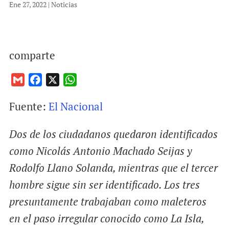
Ene 27, 2022
|
Noticias
comparte
G
F
X
W
m
a
h
Fuente:
El Nacional
a
c
a
i
e
t
Dos de los ciudadanos quedaron identificados
l
b
s
o
A
como Nicolás Antonio Machado Seijas y
o
p
Rodolfo Llano Solanda, mientras que el tercer
k
p
hombre sigue sin ser identificado. Los tres
presuntamente trabajaban como maleteros
en el paso irregular conocido como La Isla,