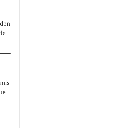
eden
 de
 mis
ue