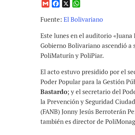
G
F
X
W
m
a
h
Fuente:
El Bolivariano
a
c
a
i
e
t
Este lunes en el auditorio «Jua
l
b
s
o
A
Gobierno Bolivariano ascendió a 
o
p
PoliMaturín y PoliPiar.
k
p
El acto estuvo presidido por el se
Poder Popular para la Gestión Pú
Bastardo
; y el secretario del Po
la Prevención y Seguridad Ciudad
(FANB) Jonny Jesús Berroterán Pe
también es director de PoliMonag