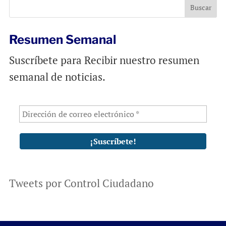
o
p
k
p
Resumen Semanal
Suscríbete para Recibir nuestro resumen
semanal de noticias.
Tweets por Control Ciudadano