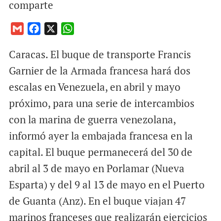
comparte
G
F
X
W
m
a
h
Caracas. El buque de transporte Francis
a
c
a
i
e
t
Garnier de la Armada francesa hará dos
l
b
s
escalas en Venezuela, en abril y mayo
o
A
próximo, para una serie de intercambios
o
p
con la marina de guerra venezolana,
k
p
informó ayer la embajada francesa en la
capital. El buque permanecerá del 30 de
abril al 3 de mayo en Porlamar (Nueva
Esparta) y del 9 al 13 de mayo en el Puerto
de Guanta (Anz). En el buque viajan 47
marinos franceses que realizarán ejercicios