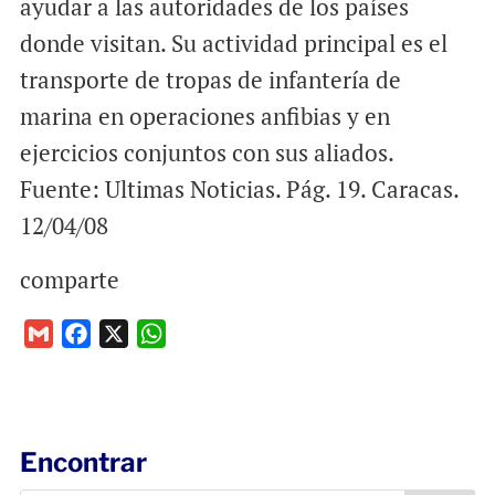
ayudar a las autoridades de los países
donde visitan. Su actividad principal es el
transporte de tropas de infantería de
marina en operaciones anfibias y en
ejercicios conjuntos con sus aliados.
Fuente: Ultimas Noticias. Pág. 19. Caracas.
12/04/08
comparte
G
F
X
W
m
a
h
a
c
a
i
e
t
l
b
s
Encontrar
o
A