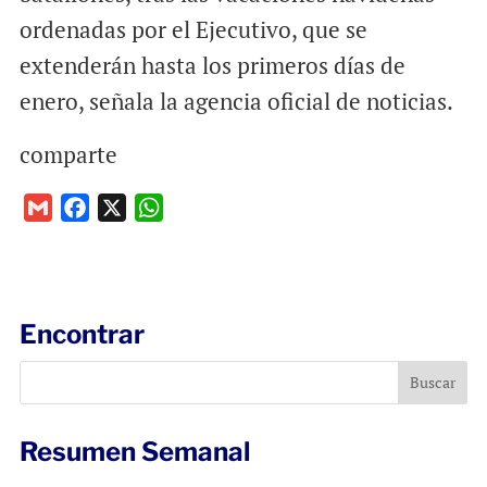
ordenadas por el Ejecutivo, que se
extenderán hasta los primeros días de
enero, señala la agencia oficial de noticias.
comparte
G
F
X
W
m
a
h
a
c
a
i
e
t
l
b
s
Encontrar
o
A
o
p
k
p
Resumen Semanal