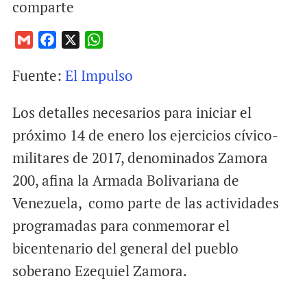
comparte
G
F
X
W
m
a
h
Fuente:
El Impulso
a
c
a
i
e
t
Los detalles necesarios para iniciar el
l
b
s
o
A
próximo 14 de enero los ejercicios cívico-
o
p
militares de 2017, denominados Zamora
k
p
200, afina la Armada Bolivariana de
Venezuela, como parte de las actividades
programadas para conmemorar el
bicentenario del general del pueblo
soberano Ezequiel Zamora.