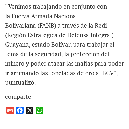
“Venimos trabajando en conjunto con
la Fuerza Armada Nacional
Bolivariana (FANB) a través de la Redi
(Región Estratégica de Defensa Integral)
Guayana, estado Bolívar, para trabajar el
tema de la seguridad, la protección del
minero y poder atacar las mafias para poder
ir arrimando las toneladas de oro al BCV”,
puntualizó.
comparte
G
F
X
W
m
a
h
a
c
a