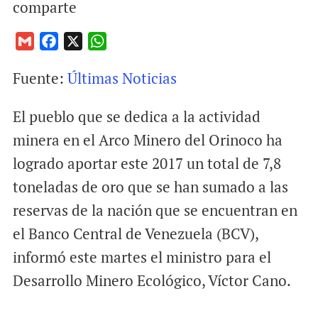
comparte
G
F
X
W
m
a
h
Fuente:
Últimas Noticias
a
c
a
i
e
t
El pueblo que se dedica a la actividad
l
b
s
o
A
minera en el Arco Minero del Orinoco ha
o
p
logrado aportar este 2017 un total de 7,8
k
p
toneladas de oro que se han sumado a las
reservas de la nación que se encuentran en
el Banco Central de Venezuela (BCV),
informó este martes el ministro para el
Desarrollo Minero Ecológico, Víctor Cano.