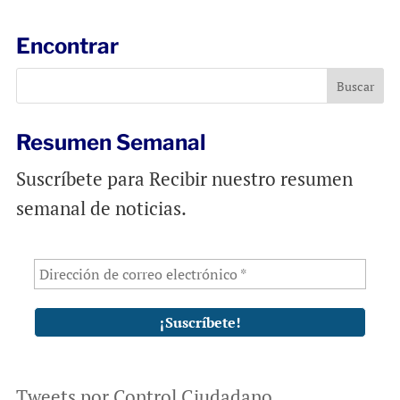
i
e
t
l
b
s
Encontrar
o
A
o
p
k
p
Resumen Semanal
Suscríbete para Recibir nuestro resumen
semanal de noticias.
Tweets por Control Ciudadano