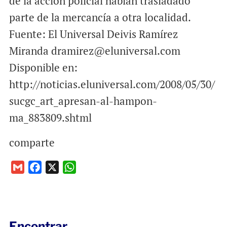
de la acción policial habían trasladado
parte de la mercancía a otra localidad.
Fuente: El Universal Deivis Ramírez
Miranda dramirez@eluniversal.com
Disponible en:
http://noticias.eluniversal.com/2008/05/30/
sucgc_art_apresan-al-hampon-
ma_883809.shtml
comparte
G
F
X
W
m
a
h
a
c
a
i
e
t
l
b
s
Encontrar