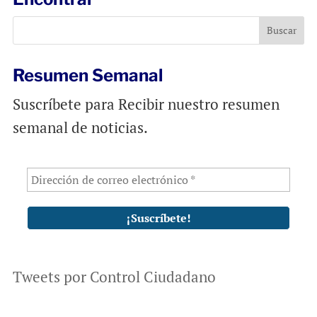
o
A
o
p
k
p
Resumen Semanal
Suscríbete para Recibir nuestro resumen
semanal de noticias.
Tweets por Control Ciudadano