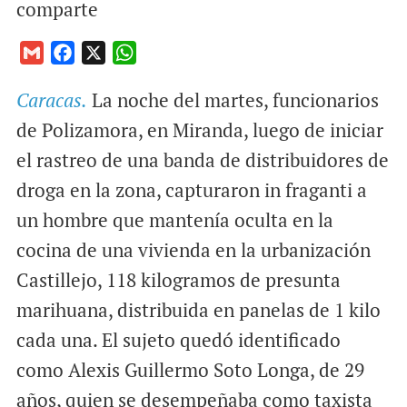
comparte
G
F
X
W
m
a
h
Caracas.
La noche del martes, funcionarios
a
c
a
i
e
t
de Polizamora, en Miranda, luego de iniciar
l
b
s
el rastreo de una banda de distribuidores de
o
A
droga en la zona, capturaron in fraganti a
o
p
un hombre que mantenía oculta en la
k
p
cocina de una vivienda en la urbanización
Castillejo, 118 kilogramos de presunta
marihuana, distribuida en panelas de 1 kilo
cada una. El sujeto quedó identificado
como Alexis Guillermo Soto Longa, de 29
años, quien se desempeñaba como taxista