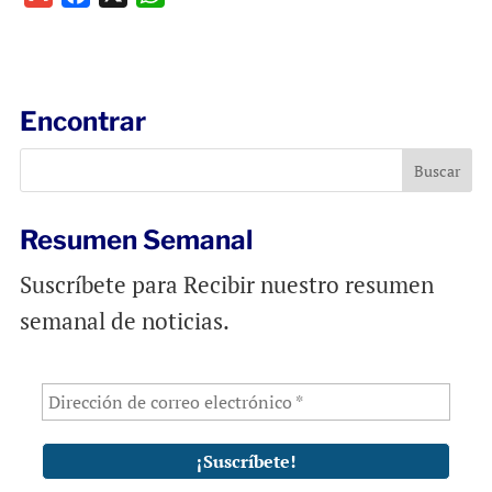
m
a
h
a
c
a
i
e
t
l
b
s
Encontrar
o
A
o
p
k
p
Resumen Semanal
Suscríbete para Recibir nuestro resumen
semanal de noticias.