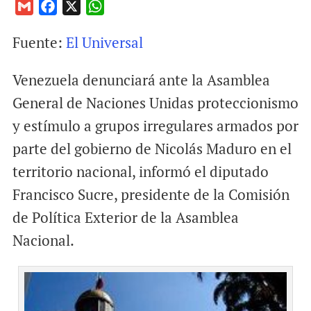
G
F
X
W
m
a
h
Fuente:
El Universal
a
c
a
i
e
t
Venezuela denunciará ante la Asamblea
l
b
s
o
A
General de Naciones Unidas proteccionismo
o
p
y estímulo a grupos irregulares armados por
k
p
parte del gobierno de Nicolás Maduro en el
territorio nacional, informó el diputado
Francisco Sucre, presidente de la Comisión
de Política Exterior de la Asamblea
Nacional.