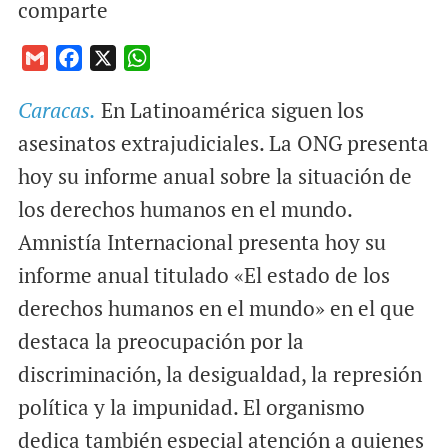
comparte
G
F
X
W
m
a
h
Caracas.
En Latinoamérica siguen los
a
c
a
i
e
t
asesinatos extrajudiciales. La ONG presenta
l
b
s
hoy su informe anual sobre la situación de
o
A
los derechos humanos en el mundo.
o
p
Amnistía Internacional presenta hoy su
k
p
informe anual titulado «El estado de los
derechos humanos en el mundo» en el que
destaca la preocupación por la
discriminación, la desigualdad, la represión
política y la impunidad. El organismo
dedica también especial atención a quienes