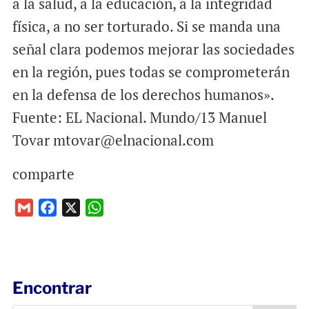
a la salud, a la educación, a la integridad
física, a no ser torturado. Si se manda una
señal clara podemos mejorar las sociedades
en la región, pues todas se comprometerán
en la defensa de los derechos humanos».
Fuente: EL Nacional. Mundo/13 Manuel
Tovar mtovar@el­nacional.com
comparte
G
F
X
W
m
a
h
a
c
a
i
e
t
l
b
s
Encontrar
o
A