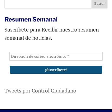
o
p
k
p
Resumen Semanal
Suscríbete para Recibir nuestro resumen
semanal de noticias.
Tweets por Control Ciudadano