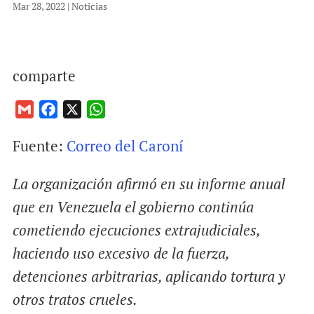
Mar 28, 2022
|
Noticias
comparte
G
F
X
W
m
a
h
Fuente:
Correo del Caroní
a
c
a
i
e
t
La organización afirmó en su informe anual
l
b
s
o
A
que en Venezuela el gobierno continúa
o
p
cometiendo ejecuciones extrajudiciales,
k
p
haciendo uso excesivo de la fuerza,
detenciones arbitrarias, aplicando tortura y
otros tratos crueles.