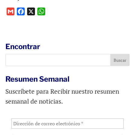
G
F
X
W
m
a
h
a
c
a
i
e
t
l
b
s
Encontrar
o
A
o
p
k
p
Resumen Semanal
Suscríbete para Recibir nuestro resumen
semanal de noticias.