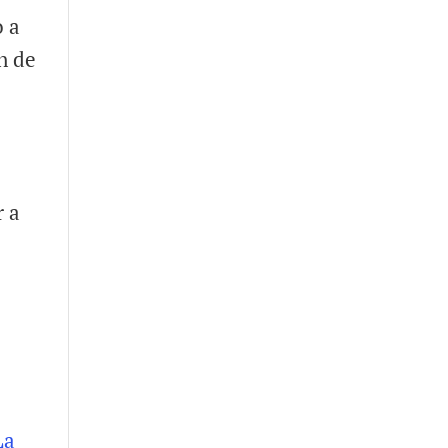
o a
n de
r a
La