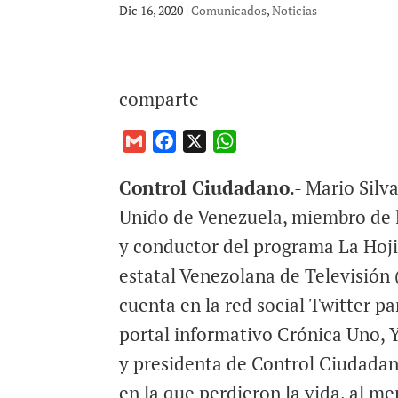
Dic 16, 2020
|
Comunicados
,
Noticias
comparte
G
F
X
W
m
a
h
Control Ciudadano
.- Mario Silv
a
c
a
i
e
t
Unido de Venezuela, miembro de 
l
b
s
y conductor del programa La Hojil
o
A
estatal Venezolana de Televisión 
o
p
cuenta en la red social Twitter pa
k
p
portal informativo Crónica Uno,
y presidenta de Control Ciudadano
en la que perdieron la vida, al m