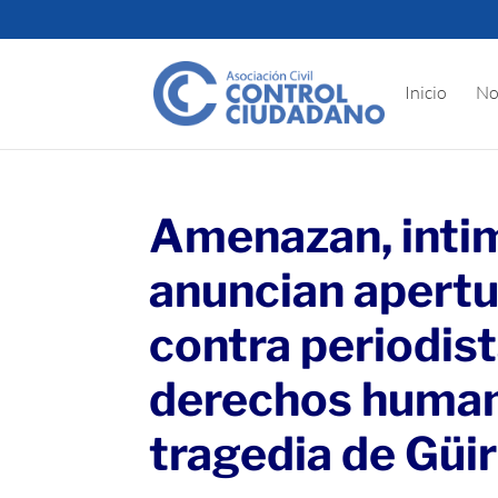
Inicio
No
Amenazan, intim
anuncian apertu
contra periodis
derechos human
tragedia de Güir