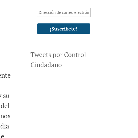
Tweets por Control
Ciudadano
a
ente
y su
 del
anos
edia
de