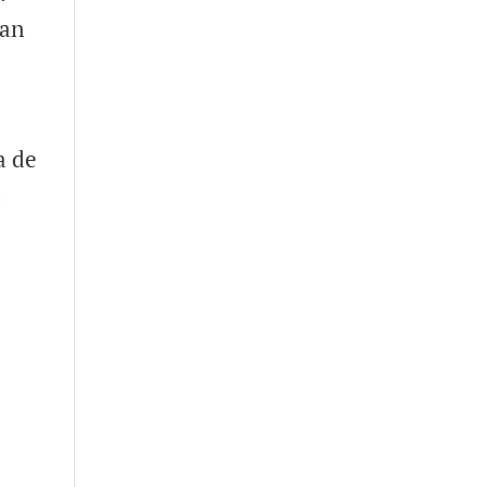
San
a de
s