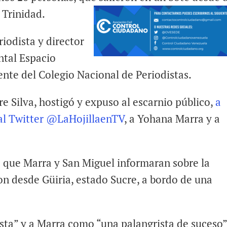
 Trinidad.
iodista y director
ntal Espacio
dente del Colegio Nacional de Periodistas.
 Silva, hostigó y expuso al escarnio público,
a
ial Twitter @LaHojillaenTV
, a Yohana Marra y a
de que Marra y San Miguel informaran sobre la
on desde Güiria, estado Sucre, a bordo de una
sta” y a Marra como “una palangrista de suceso”