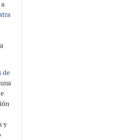
 a
stra
 a
s de
o una
de
ción
s y
o