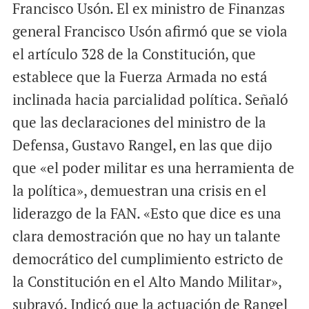
Francisco Usón. El ex ministro de Finanzas
a
c
a
i
e
t
general Francisco Usón afirmó que se viola
l
b
s
el artículo 328 de la Constitución, que
o
A
establece que la Fuerza Armada no está
o
p
inclinada hacia parcialidad política. Señaló
k
p
que las declaraciones del ministro de la
Defensa, Gustavo Rangel, en las que dijo
que «el poder militar es una herramienta de
la política», demuestran una crisis en el
liderazgo de la FAN. «Esto que dice es una
clara demostración que no hay un talante
democrático del cumplimiento estricto de
la Constitución en el Alto Mando Militar»,
subrayó. Indicó que la actuación de Rangel