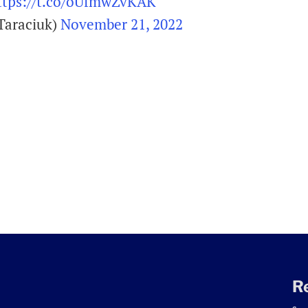
ttps://t.co/oUfmwZvKAK
Taraciuk)
November 21, 2022
R