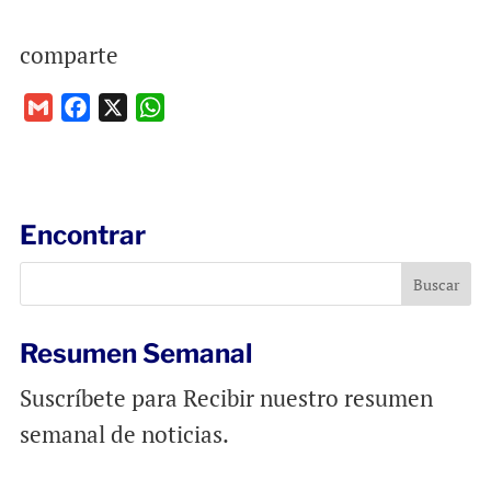
comparte
G
F
X
W
m
a
h
a
c
a
i
e
t
l
b
s
Encontrar
o
A
o
p
k
p
Resumen Semanal
Suscríbete para Recibir nuestro resumen
semanal de noticias.