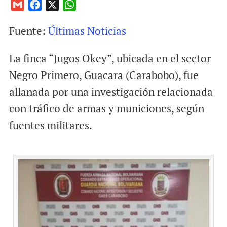
G
F
X
W
m
a
h
Fuente:
Últimas Noticias
a
c
a
i
e
t
La finca “Jugos Okey”, ubicada en el sector
l
b
s
o
A
Negro Primero, Guacara (Carabobo), fue
o
p
allanada por una investigación relacionada
k
p
con tráfico de armas y municiones, según
fuentes militares.