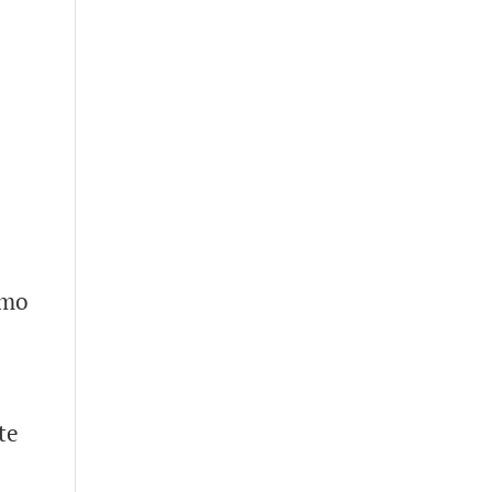
smo
te