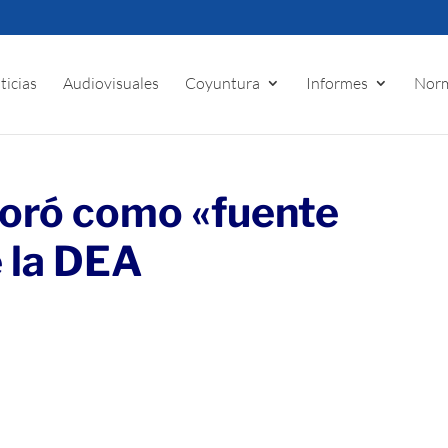
ticias
Audiovisuales
Coyuntura
Informes
Norm
boró como «fuente
e la DEA