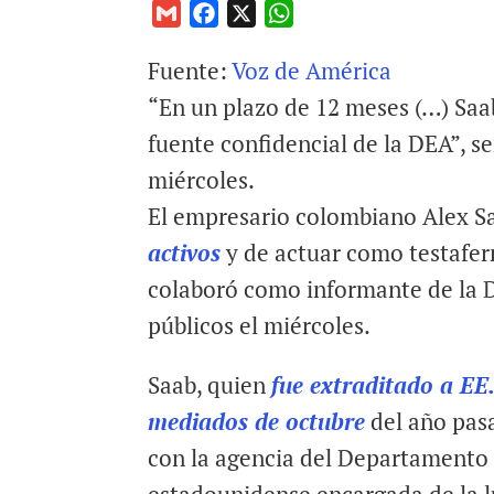
G
F
X
W
m
a
h
Fuente:
Voz de América
a
c
a
i
e
t
“En un plazo de 12 meses (…) Saa
l
b
s
fuente confidencial de la DEA”, s
o
A
miércoles.
o
p
El empresario colombiano Alex S
k
p
activos
y de actuar como testafer
colaboró como informante de la 
públicos el miércoles.
Saab, quien
fue extraditado a EE
mediados de octubre
del año pas
con la agencia del Departamento 