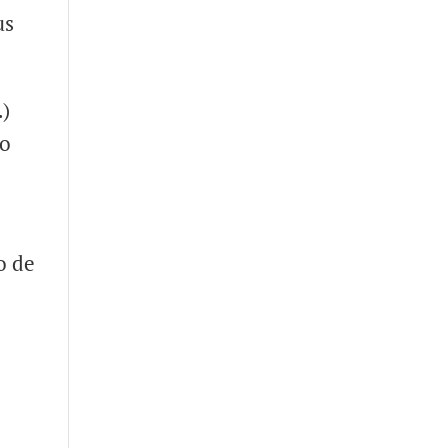
us
…)
ro
o de