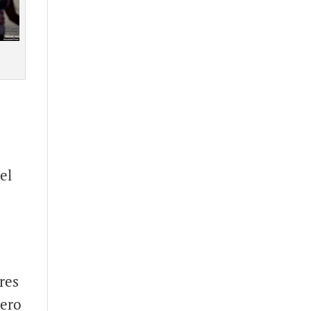
el
res
nero