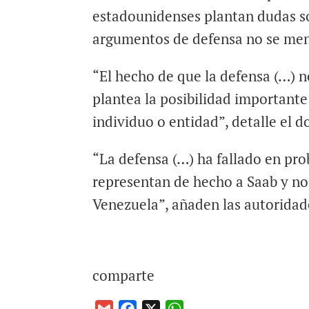
estadounidenses plantan dudas s
argumentos de defensa no se men
“El hecho de que la defensa (…) 
plantea la posibilidad important
individuo o entidad”, detalle el 
“La defensa (…) ha fallado en prob
representan de hecho a Saab y no 
Venezuela”, añaden las autoridad
comparte
G
F
X
W