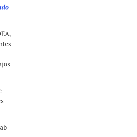
ado
DEA,
ntes
ajos
e
es
aab