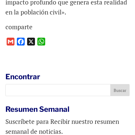
impacto profundo que genera esta realidad
en la población civil».
comparte
G
F
X
W
m
a
h
a
c
a
i
e
t
l
b
s
Encontrar
o
A
o
p
k
p
Resumen Semanal
Suscríbete para Recibir nuestro resumen
semanal de noticias.