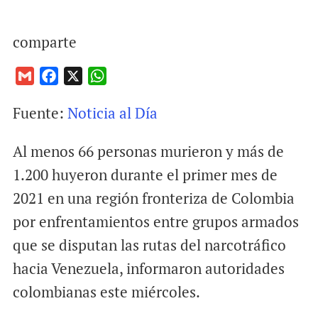
comparte
G
F
X
W
m
a
h
Fuente:
Noticia al Día
a
c
a
i
e
t
Al menos 66 personas murieron y más de
l
b
s
o
A
1.200 huyeron durante el primer mes de
o
p
2021 en una región fronteriza de Colombia
k
p
por enfrentamientos entre grupos armados
que se disputan las rutas del narcotráfico
hacia Venezuela, informaron autoridades
colombianas este miércoles.