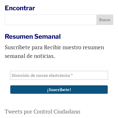
l
b
s
Encontrar
o
A
o
p
k
p
Resumen Semanal
Suscríbete para Recibir nuestro resumen
semanal de noticias.
Tweets por Control Ciudadano