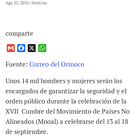
Ago 25, 2016
|
Noticias
comparte
G
F
X
W
m
a
h
Fuente:
Correo del Orinoco
a
c
a
i
e
t
Unos 14 mil hombres y mujeres serán los
l
b
s
o
A
encargados de garantizar la seguridad y el
o
p
orden público durante la celebración de la
k
p
XVII Cumbre del Movimiento de Países No
Alineados (Mnoal) a celebrarse del 13 al 18
de septiembre.