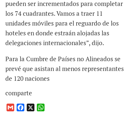
pueden ser incrementados para completar
los 74 cuadrantes. Vamos a traer 11
unidades móviles para el reguardo de los
hoteles en donde estraán alojadas las
delegaciones internacionales”, dijo.
Para la Cumbre de Países no Alineados se
prevé que asistan al menos representantes
de 120 naciones
comparte
G
F
X
W
m
a
h
a
c
a
i
e
t