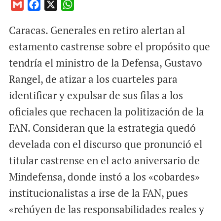
G
F
X
W
m
a
h
Caracas. Generales en retiro alertan al
a
c
a
i
e
t
estamento castrense sobre el propósito que
l
b
s
tendría el ministro de la Defensa, Gustavo
o
A
Rangel, de atizar a los cuarteles para
o
p
identificar y expulsar de sus filas a los
k
p
oficiales que rechacen la politización de la
FAN. Consideran que la estrategia quedó
develada con el discurso que pronunció el
titular castrense en el acto aniversario de
Mindefensa, donde instó a los «cobardes»
institucionalistas a irse de la FAN, pues
«rehúyen de las responsabilidades reales y