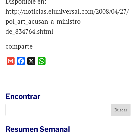
Disponible en:
http://noticias.eluniversal.com/2008/04/27/
pol_art_acusan-a-ministro-
de_834764.shtml
comparte
G
F
X
W
m
a
h
a
c
a
i
e
t
l
b
s
Encontrar
o
A
o
p
k
p
Resumen Semanal