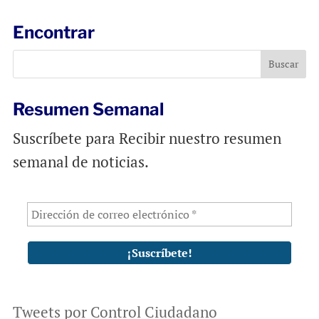
i
e
t
l
b
s
Encontrar
o
A
o
p
k
p
Resumen Semanal
Suscríbete para Recibir nuestro resumen
semanal de noticias.
Tweets por Control Ciudadano