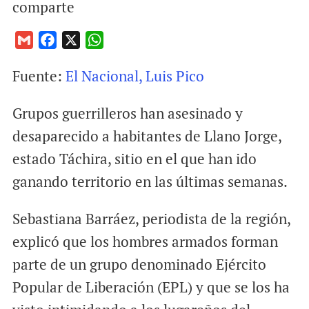
comparte
G
F
X
W
m
a
h
Fuente:
El Nacional, Luis Pico
a
c
a
i
e
t
Grupos guerrilleros han asesinado y
l
b
s
o
A
desaparecido a habitantes de Llano Jorge,
o
p
estado Táchira, sitio en el que han ido
k
p
ganando territorio en las últimas semanas.
Sebastiana Barráez, periodista de la región,
explicó que los hombres armados forman
parte de un grupo denominado Ejército
Popular de Liberación (EPL) y que se los ha