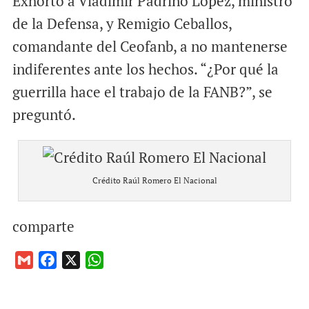
Exhortó a Vladimir Padrino López, ministro
de la Defensa, y Remigio Ceballos,
comandante del Ceofanb, a no mantenerse
indiferentes ante los hechos. “¿Por qué la
guerrilla hace el trabajo de la FANB?”, se
preguntó.
Crédito Raúl Romero El Nacional
comparte
G
F
X
W
m
a
h
a
c
a