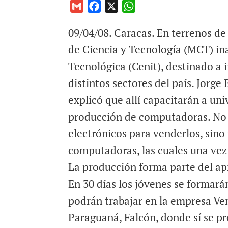
G
F
X
W
m
a
h
09/04/08. Caracas. En terrenos de 
a
c
a
i
e
t
de Ciencia y Tecnología (MCT) in
l
b
s
Tecnológica (Cenit), destinado a
o
A
distintos sectores del país. Jorge
o
p
explicó que allí capacitarán a un
k
p
producción de computadoras. No 
electrónicos para venderlos, sino
computadoras, las cuales una vez
La producción forma parte del apr
En 30 días los jóvenes se formarán
podrán trabajar en la empresa Ve
Paraguaná, Falcón, donde sí se p