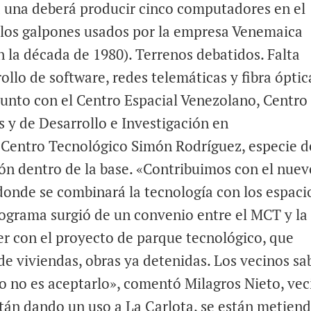
a una deberá producir cinco computadores en el
 los galpones usados por la empresa Venemaica
 la década de 1980). Terrenos debatidos. Falta
rollo de software, redes telemáticas y fibra óptic
Junto con el Centro Espacial Venezolano, Centro
 y de Desarrollo e Investigación en
 Centro Tecnológico Simón Rodríguez, especie d
ón dentro de la base. «Contribuimos con el nuev
donde se combinará la tecnología con los espaci
programa surgió de un convenio entre el MCT y la
er con el proyecto de parque tecnológico, que
de viviendas, obras ya detenidas. Los vecinos sa
rlo no es aceptarlo», comentó Milagros Nieto, vec
stán dando un uso a La Carlota, se están metien