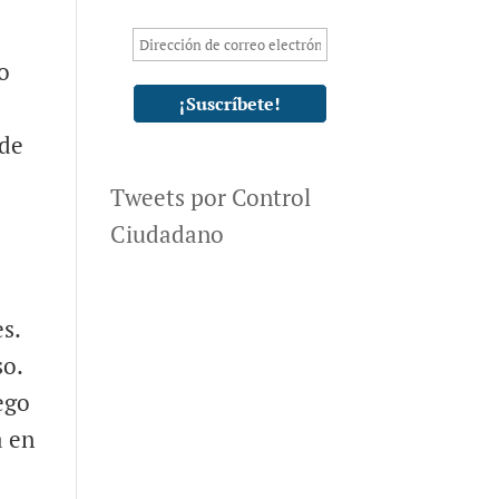
io
 de
Tweets por Control
Ciudadano
s.
so.
ego
a en