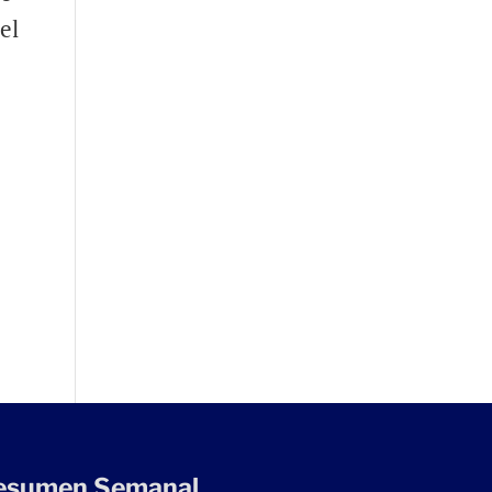
el
esumen Semanal