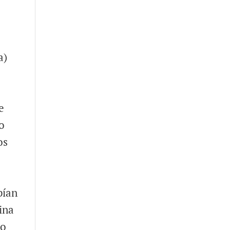
a)
e
o
os
bían
ina
do