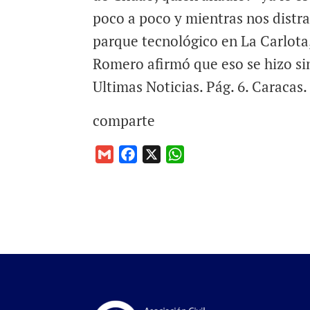
poco a poco y mientras nos distra
parque tecnológico en La Carlota,
Romero afirmó que eso se hizo sin
Ultimas Noticias. Pág. 6. Caracas
comparte
G
F
X
W
m
a
h
a
c
a
i
e
t
l
b
s
o
A
o
p
k
p