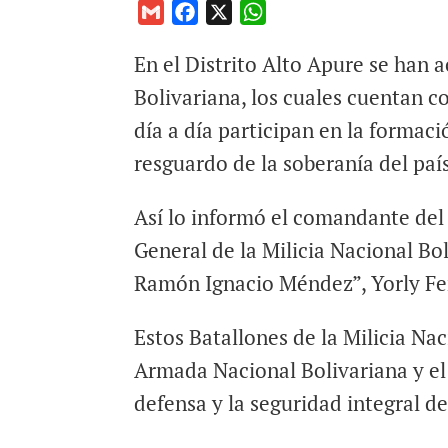
G
F
X
W
m
a
h
En el Distrito Alto Apure se han a
a
c
a
i
e
t
Bolivariana, los cuales cuentan co
l
b
s
día a día participan en la formaci
o
A
resguardo de la soberanía del paí
o
p
k
p
Así lo informó el comandante del
General de la Milicia Nacional Bo
Ramón Ignacio Méndez”, Yorly F
Estos Batallones de la Milicia Na
Armada Nacional Bolivariana y el 
defensa y la seguridad integral de