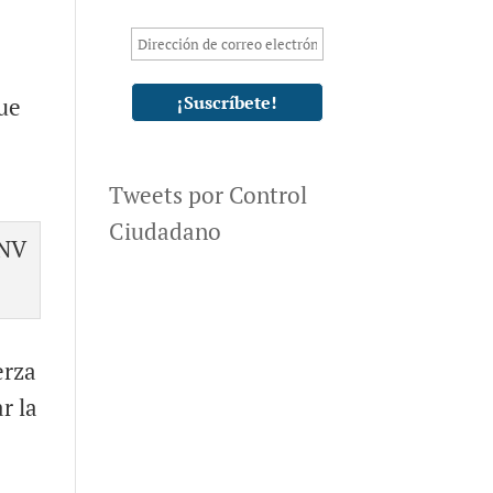
que
Tweets por Control
Ciudadano
erza
r la