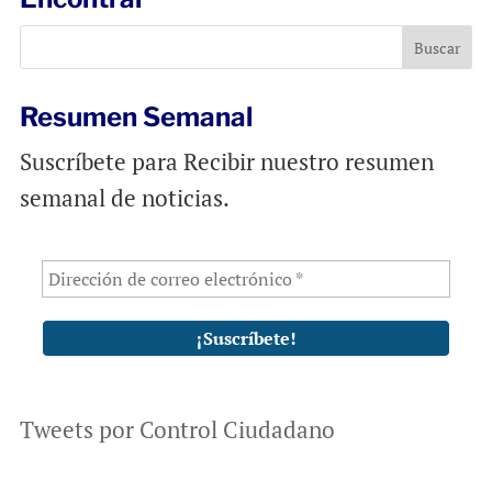
o
A
o
p
k
p
Resumen Semanal
Suscríbete para Recibir nuestro resumen
semanal de noticias.
Tweets por Control Ciudadano