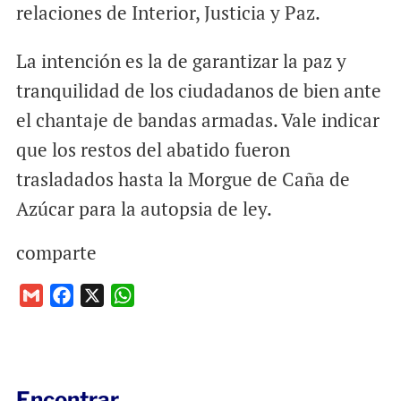
relaciones de Interior, Justicia y Paz.
La intención es la de garantizar la paz y
tranquilidad de los ciudadanos de bien ante
el chantaje de bandas armadas. Vale indicar
que los restos del abatido fueron
trasladados hasta la Morgue de Caña de
Azúcar para la autopsia de ley.
comparte
G
F
X
W
m
a
h
a
c
a
i
e
t
l
b
s
Encontrar