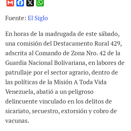
G
F
X
W
m
a
h
Fuente:
El Siglo
a
c
a
i
e
t
En horas de la madrugada de este sábado,
l
b
s
o
A
una comisión del Destacamento Rural 429,
o
p
adscrita al Comando de Zona Nro. 42 de la
k
p
Guardia Nacional Bolivariana, en labores de
patrullaje por el sector agrario, dentro de
las políticas de la Misión A Toda Vida
Venezuela, abatió a un peligroso
delincuente vinculado en los delitos de
sicariato, secuestro, extorsión y cobro de
vacunas.