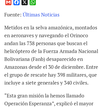
G
F
X
W
m
a
h
Fuente:
Últimas Noticias
a
c
a
i
e
t
Metidos en la selva amazónica, montados
l
b
s
o
A
en aeronaves y navegando el Orinoco
o
p
andan las 738 personas que buscan el
k
p
helicóptero de la Fuerza Armada Nacional
Bolivariana (Fanb) desaparecido en
Amazonas desde el 30 de diciembre. Entre
el grupo de rescate hay 398 militares, que
incluye a siete generales y 340 civiles.
“Esta gran misión la hemos llamado
Operación Esperanza”, explicó el mayor