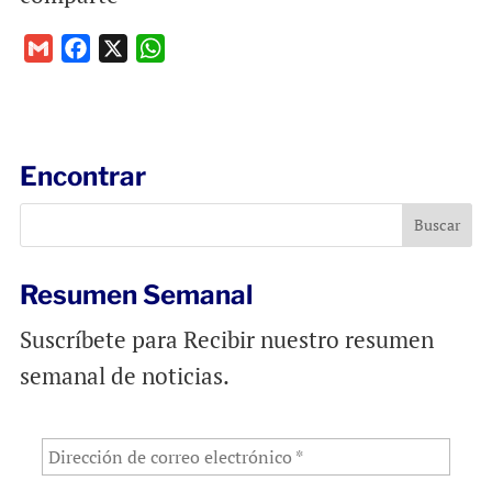
G
F
X
W
m
a
h
a
c
a
i
e
t
l
b
s
Encontrar
o
A
o
p
k
p
Resumen Semanal
Suscríbete para Recibir nuestro resumen
semanal de noticias.