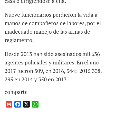
casa o dirigiéndose a ella.
Nueve funcionarios perdieron la vida a
manos de compañeros de labores, por el
inadecuado manejo de las armas de
reglamento.
Desde 2013 han sido asesinados mil 636
agentes policiales y militares. En el año
2017 fueron 309, en 2016, 344; 2015 338,
295 en 2014 y 350 en 2013.
comparte
G
F
X
W
m
a
h