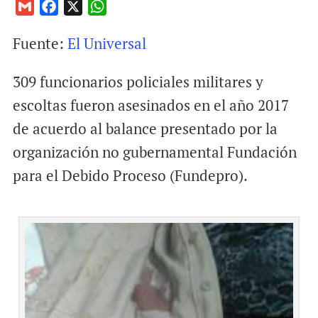
G
F
X
W
m
a
h
Fuente:
El Universal
a
c
a
i
e
t
309 funcionarios policiales militares y
l
b
s
o
A
escoltas fueron asesinados en el año 2017
o
p
de acuerdo al balance presentado por la
k
p
organización no gubernamental Fundación
para el Debido Proceso (Fundepro).