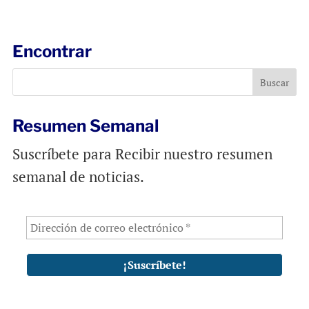
a
c
a
i
e
t
l
b
s
Encontrar
o
A
o
p
k
p
Resumen Semanal
Suscríbete para Recibir nuestro resumen
semanal de noticias.