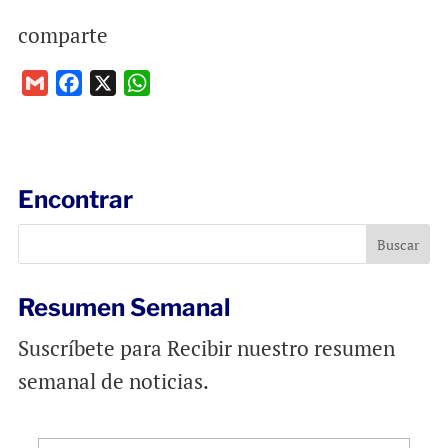
comparte
G
F
X
W
m
a
h
a
c
a
i
e
t
l
b
s
Encontrar
o
A
o
p
k
p
Resumen Semanal
Suscríbete para Recibir nuestro resumen
semanal de noticias.