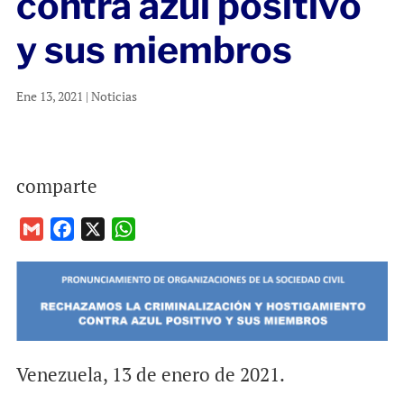
contra azul positivo
y sus miembros
Ene 13, 2021
|
Noticias
comparte
G
F
X
W
m
a
h
a
c
a
i
e
t
l
b
s
o
A
o
p
Venezuela, 13 de enero de 2021.
k
p