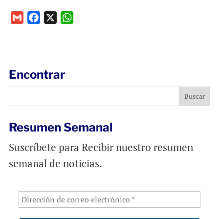
G
F
X
W
m
a
h
a
c
a
i
e
t
l
b
s
Encontrar
o
A
o
p
k
p
Resumen Semanal
Suscríbete para Recibir nuestro resumen
semanal de noticias.