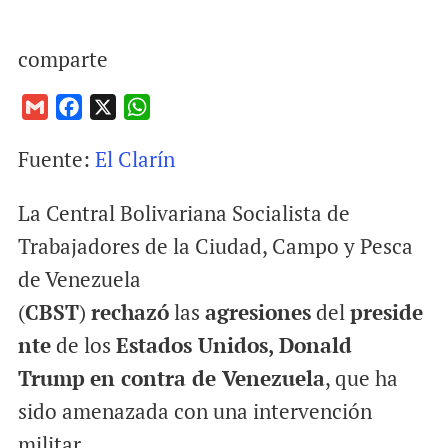
comparte
G
F
X
W
m
a
h
Fuente:
El Clarín
a
c
a
i
e
t
La Central Bolivariana Socialista de
l
b
s
o
A
Trabajadores de la Ciudad, Campo y Pesca
o
p
de Venezuela
k
p
(
CBST
)
rechazó
las
agresiones
del
preside
nte
de los
Estados Unidos,
Donald
Trump
en contra de Venezuela
, que ha
sido amenazada con una intervención
militar.