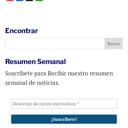
m
a
h
a
c
a
i
e
t
l
b
s
Encontrar
o
A
o
p
k
p
Resumen Semanal
Suscríbete para Recibir nuestro resumen
semanal de noticias.