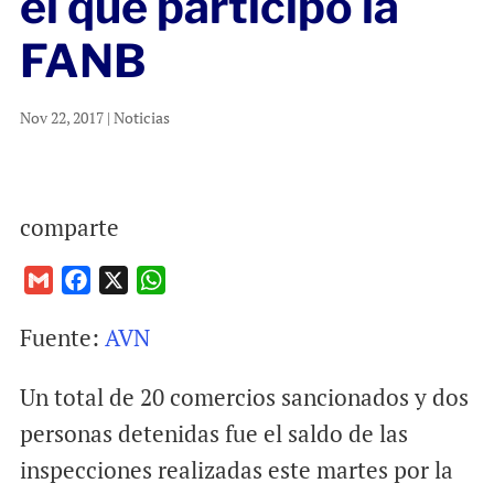
el que participó la
FANB
Nov 22, 2017
|
Noticias
comparte
G
F
X
W
m
a
h
Fuente:
AVN
a
c
a
i
e
t
Un total de 20 comercios sancionados y dos
l
b
s
o
A
personas detenidas fue el saldo de las
o
p
inspecciones realizadas este martes por la
k
p