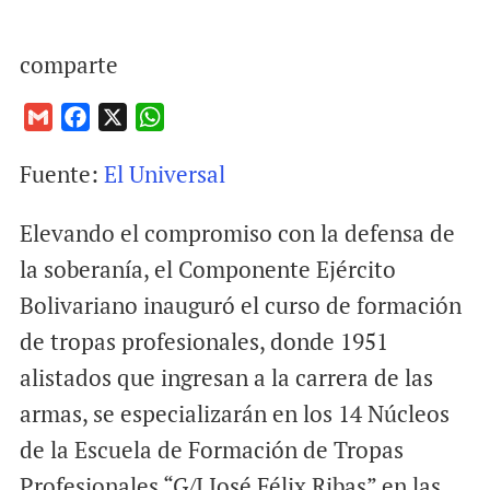
comparte
G
F
X
W
m
a
h
Fuente:
El Universal
a
c
a
i
e
t
Elevando el compromiso con la defensa de
l
b
s
o
A
la soberanía, el Componente Ejército
o
p
Bolivariano inauguró el curso de formación
k
p
de tropas profesionales, donde 1951
alistados que ingresan a la carrera de las
armas, se especializarán en los 14 Núcleos
de la Escuela de Formación de Tropas
Profesionales “G/J José Félix Ribas” en las