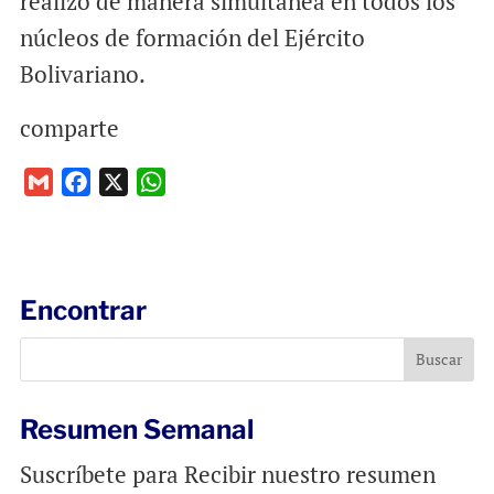
realizó de manera simultánea en todos los
núcleos de formación del Ejército
Bolivariano.
comparte
G
F
X
W
m
a
h
a
c
a
i
e
t
l
b
s
Encontrar
o
A
o
p
k
p
Resumen Semanal
Suscríbete para Recibir nuestro resumen