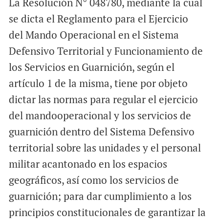
La Resolución N° 048780, mediante la cual
a
c
a
i
e
t
se dicta el Reglamento para el Ejercicio
l
b
s
del Mando Operacional en el Sistema
o
A
Defensivo Territorial y Funcionamiento de
o
p
los Servicios en Guarnición, según el
k
p
artículo 1 de la misma, tiene por objeto
dictar las normas para regular el ejercicio
del mandooperacional y los servicios de
guarnición dentro del Sistema Defensivo
territorial sobre las unidades y el personal
militar acantonado en los espacios
geográficos, así como los servicios de
guarnición; para dar cumplimiento a los
principios constitucionales de garantizar la