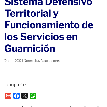
Sistema Defensivo
Territorial y
Funcionamiento de
los Servicios en
Guarnición
Dic 14, 2022
|
Normativa
,
Resoluciones
comparte
G
F
X
W
m
a
h