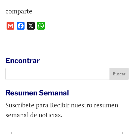
comparte
G
F
X
W
m
a
h
a
c
a
i
e
t
l
b
s
Encontrar
o
A
o
p
k
p
Resumen Semanal
Suscríbete para Recibir nuestro resumen
semanal de noticias.