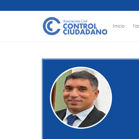
Inicio
No