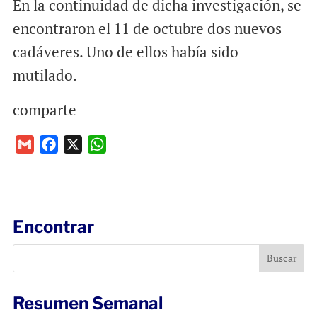
En la continuidad de dicha investigación, se
encontraron el 11 de octubre dos nuevos
cadáveres. Uno de ellos había sido
mutilado.
comparte
G
F
X
W
m
a
h
a
c
a
i
e
t
l
b
s
Encontrar
o
A
o
p
k
p
Resumen Semanal