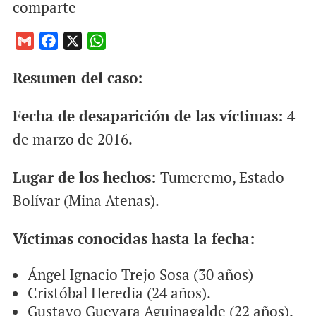
comparte
G
F
X
W
m
a
h
Resumen del caso:
a
c
a
i
e
t
Fecha de desaparición de las víctimas:
4
l
b
s
o
A
de marzo de 2016.
o
p
k
p
Lugar de los hechos:
Tumeremo, Estado
Bolívar (Mina Atenas).
Víctimas conocidas hasta la fecha:
Ángel Ignacio Trejo Sosa (30 años)
Cristóbal Heredia (24 años).
Gustavo Guevara Aguinagalde (22 años).