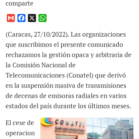
comparte
G
F
X
W
m
a
h
(Caracas, 27/10/2022). Las organizaciones
a
c
a
i
e
t
que suscribimos el presente comunicado
l
b
s
rechazamos la gestión opaca y arbitraria de
o
A
la Comisión Nacional de
o
p
Telecomunicaciones (Conatel) que derivó
k
p
en la suspensión masiva de transmisiones
de decenas de emisoras radiales en varios
estados del país durante los últimos meses.
El cese de
operacion