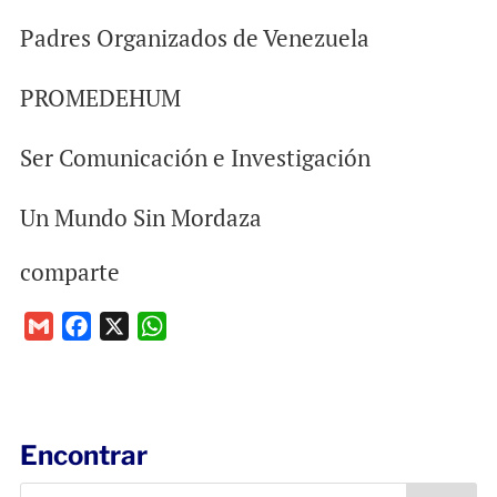
Padres Organizados de Venezuela
PROMEDEHUM
Ser Comunicación e Investigación
Un Mundo Sin Mordaza
comparte
G
F
X
W
m
a
h
a
c
a
i
e
t
l
b
s
Encontrar
o
A