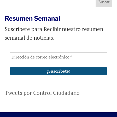
o
p
k
p
Resumen Semanal
Suscríbete para Recibir nuestro resumen
semanal de noticias.
Tweets por Control Ciudadano